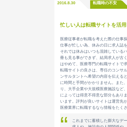
2016.8.30
転職時の不安
忙しい人は転職サイトを活用
医療従事者が転職を考えた際の仕事
仕事が忙しい為、休みの日に求人誌
それでは休みはいつも混雑している
冊も見る事ができず、結局求人が古
はやめて、医療専門の転職サイトで
転職サイトの良さは、専任のコンサ
ンサルタントへ希望の内容を伝える
に時間と手間がかかりません。また
り、大手企業や大規模医療施設など
によっては得意不得意な部分もありま
います。評判が良いサイトは運営先
医療業界に転職するなら情報をたく
これまでに蓄積した膨大なデ
求人や、施設内の人間関係や