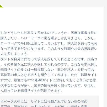
探しはどうしたら効率良く探せるのでしょうか。医療従事者は常に
を購入したり、ハローワークに足を運ぶしかありません。しかし、
ハローワークで半日以上潰してしまいますし、求人誌を買っても何
くなって捨てるだけになります。このような時間やお金の無駄遣い
求人を探しましょう。
ルタントが自分に代わって求人を探してくれるところです。担当コ
と、その希望を元に求人を探してくれるのです。これなら求人探し
、転職サイトの多くは一般掲載しない「非公開求人」を持ってお
、高待遇の求人となる求人を紹介してくれます。ただ、転職サイト
すので、最低でも3つの転職サイトに登録しておくと良いかと思
が大手なところが多く、業界の情報を良く知っています。やはり、
さん持っている転職サイトが信用できます。
ータベースの中には、サイトには掲載されていない非公開の
、雰囲気、評判など、一人では知ることが難しい情報も充実