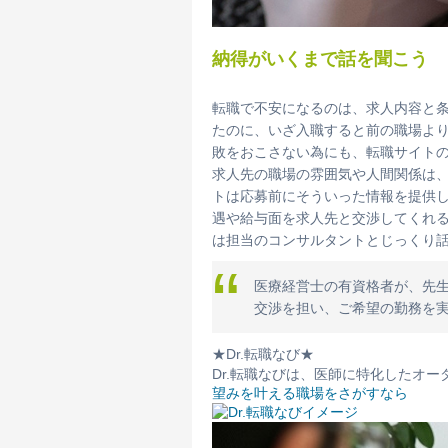
納得がいくまで話を聞こう
転職で不安になるのは、求人内容と
たのに、いざ入職すると前の職場よ
敗をおこさない為にも、転職サイト
求人先の職場の雰囲気や人間関係は
トは応募前にそういった情報を提供
遇や給与面を求人先と交渉してくれ
は担当のコンサルタントとじっくり
医療経営士の有資格者が、先
交渉を担い、ご希望の勤務を
★Dr.転職なび★
Dr.転職なびは、医師に特化したオ
望みを叶える職場をさがすなら