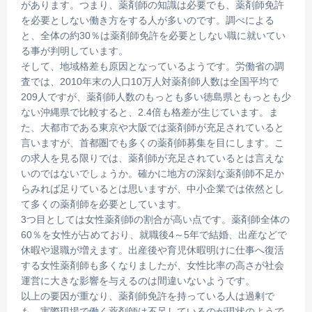
があります。つまり、薬剤師の知識は必要でも、薬剤師免許
を必要としない働き方をする人が多いのです。調べによる
と、全体の約30％は薬剤師免許を必要としない職に就いてい
る事が判明しています。
そして、地域格差も原因となっているようです。労働省の調
査では、2010年末の人口10万人対薬剤師人数は全国平均で
209人ですが、薬剤師人数のもっとも多い徳島県ともっとも少
ない沖縄県で比較すると、2.4倍も格差が生じています。ま
た、大都市である東京や大阪では薬剤師が充足されていると
言いますが、首都圏でも多くの薬剤師募集を目にします。こ
の求人を見る限りでは、薬剤師が充足されているとは言えな
いのではないでしょうか。確かに地方の深刻な薬剤師不足か
らみれば足りているとは思いますが、中小企業では依然とし
て多くの薬剤師を必要としています。
3つ目としては女性薬剤師の割合が高い点です。薬剤師全体の
60％を女性が占めており、就職後4～5年で結婚、出産などで
休暇や退職が増えます。出産後や育児休暇明けに仕事へ復活
する女性薬剤師も多くなりましたが、女性比率の高さが社会
運営に大きな影響を与えるのは間違いないようです。
以上の要因が重なり、薬剤師免許を持っている人は過剰で
も、実際現場で働く薬剤師は不足しているのが現状のようで